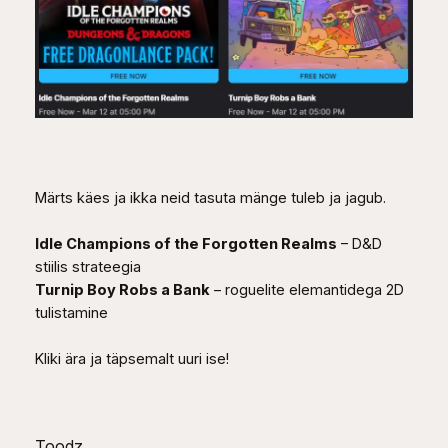
Märts käes ja ikka neid tasuta mänge tuleb ja jagub.
Idle Champions of the Forgotten Realms
– D&D
stiilis strateegia
Turnip Boy Robs a Bank
– roguelite elemantidega 2D
tulistamine
Kliki ära ja täpsemalt uuri ise!
Toodz