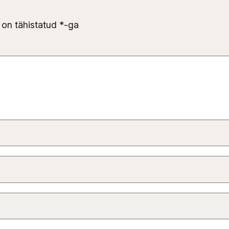
 on tähistatud
*
-ga