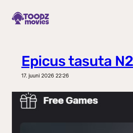
Liigu
sisu
juurde
Epicus tasuta N
17. juuni 2026 22:26