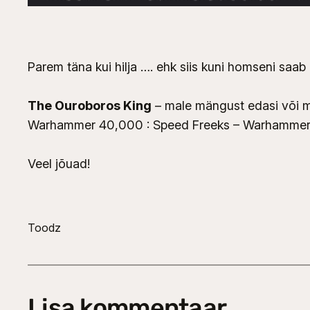
Parem täna kui hilja …. ehk siis kuni homseni saa
The Ouroboros King
– male mängust edasi või m
Warhammer 40,000 : Speed Freeks – Warhammeri 
Veel jõuad!
Toodz
Lisa kommentaar