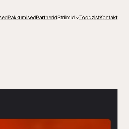
sed
Pakkumised
Partnerid
Striimid
Toodzist
Kontakt