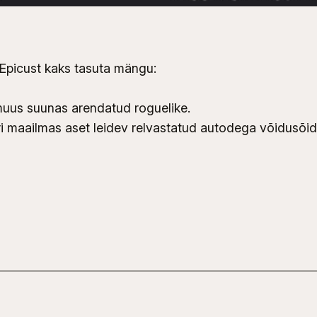
b Epicust kaks tasuta mängu:
uus suunas arendatud roguelike.
maailmas aset leidev relvastatud autodega võidusõi