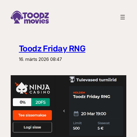
Liigu
sisu
juurde
Toodz Friday RNG
16. märts 2026 08:47