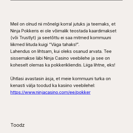
Meil on olnud nii mõnelgi korral jutuks ja teemaks, et
Ninja Pokkeris ei ole võimalik teostada kaardimakset
(või Trustlyt) ja seetõttu ei saa mitmed kommuuni
liikmed liituda kuigi “Väga tahaks!”.
Lahendus on lihtsam, kui oleks osanud arvata. Tee
sissemakse läbi Ninja Casino veebilehe ja see on
koheselt olemas ka pokkerikliendis. Liiga lihtne, eks!
Ühtlasi avastasin äsja, et meie kommuuni turka on
kenasti välja toodud ka kasiino veebilehel:
https://www.ninjacasino.com/ee/pokker
Toodz